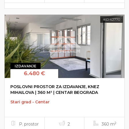
#ID 42770
IZDAVANJE
6.480 €
POSLOVNI PROSTOR ZA IZDAVANJE, KNEZ
MIHAILOVA | 360 M² | CENTAR BEOGRADA
Stari grad - Centar
2
P. prostor
2
360 m