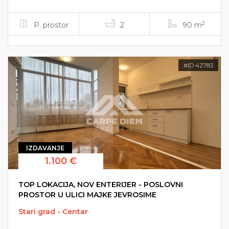
2
P. prostor
2
90 m
#ID 42783
IZDAVANJE
1.100 €
TOP LOKACIJA, NOV ENTERIJER - POSLOVNI
PROSTOR U ULICI MAJKE JEVROSIME
Stari grad - Centar