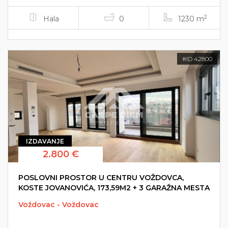
2
Hala
0
1230 m
#ID 42800
IZDAVANJE
2.800 €
POSLOVNI PROSTOR U CENTRU VOŽDOVCA,
KOSTE JOVANOVIĆA, 173,59M2 + 3 GARAŽNA MESTA
Voždovac - Voždovac