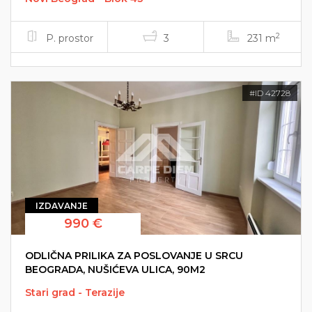
2
P. prostor
3
231 m
#ID 42728
IZDAVANJE
990 €
ODLIČNA PRILIKA ZA POSLOVANJE U SRCU
BEOGRADA, NUŠIĆEVA ULICA, 90M2
Stari grad - Terazije