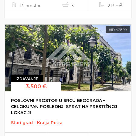
2
P. prostor
3
213 m
#ID 42820
IZDAVANJE
3.500 €
POSLOVNI PROSTOR U SRCU BEOGRADA –
CELOKUPAN POSLEDNJI SPRAT NA PRESTIŽNOJ
LOKACIJI
Stari grad - Kralja Petra