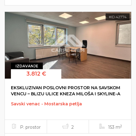
#ID 42774
IZDAVANJE
3.812 €
EKSKLUZIVAN POSLOVNI PROSTOR NA SAVSKOM
VENCU – BLIZU ULICE KNEZA MILOŠA I SKYLINE-A
Savski venac - Mostarska petlja
2
P. prostor
2
153 m