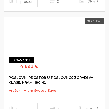
2
P. prostor
0
129 m
#ID 42808
IZDAVANJE
4.698 €
POSLOVNI PROSTOR U POSLOVNOJ ZGRADI A+
KLASE, HRAM, 180M2
Vračar - Hram Svetog Save
2