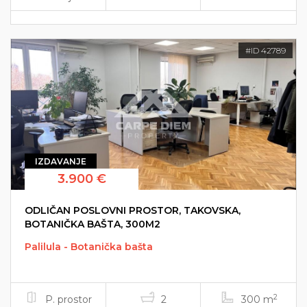
#ID 42789
IZDAVANJE
3.900 €
ODLIČAN POSLOVNI PROSTOR, TAKOVSKA,
BOTANIČKA BAŠTA, 300M2
Palilula - Botanička bašta
2
P. prostor
2
300 m