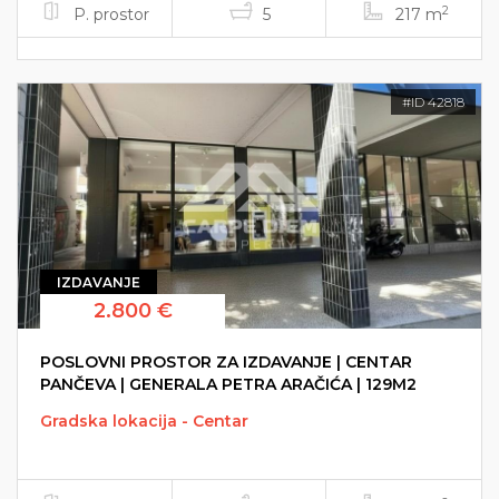
2
P. prostor
5
217 m
#ID 42818
IZDAVANJE
2.800 €
POSLOVNI PROSTOR ZA IZDAVANJE | CENTAR
PANČEVA | GENERALA PETRA ARAČIĆA | 129M2
Gradska lokacija - Centar