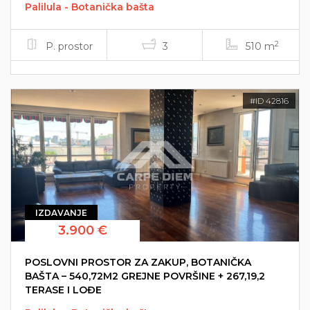
Palilula - Botanička bašta
2
P. prostor
3
510 m
#ID 42816
IZDAVANJE
3.900 €
POSLOVNI PROSTOR ZA ZAKUP, BOTANIČKA
BAŠTA – 540,72M2 GREJNE POVRŠINE + 267,19,2
TERASE I LOĐE