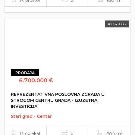
P. prostor
2
180 m
#ID 42806
PRODAJA
6.700.000 €
REPREZENTATIVNA POSLOVNA ZGRADA U
STROGOM CENTRU GRADA - IZUZETNA
INVESTICIJA!
Stari grad - Centar
2
P. objekat
0
2574 m