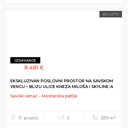
#ID 42772
IZDAVANJE
8.481 €
EKSKLUZIVAN POSLOVNI PROSTOR NA SAVSKOM
VENCU – BLIZU ULICE KNEZA MILOŠA I SKYLINE-A
Savski venac - Mostarska petlja
2
P. prostor
0
289 m