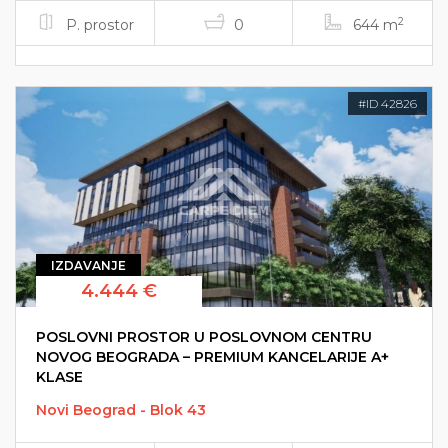
2
P. prostor
0
644 m
#ID 42826
IZDAVANJE
4.444 €
POSLOVNI PROSTOR U POSLOVNOM CENTRU
NOVOG BEOGRADA – PREMIUM KANCELARIJE A+
KLASE
Novi Beograd - Blok 43