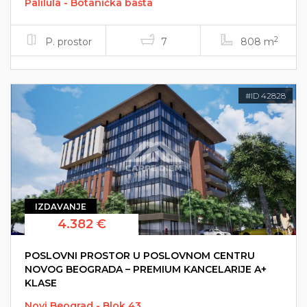
Palilula - Botanička bašta
2
P. prostor
7
808 m
#ID 42828
IZDAVANJE
4.382 €
POSLOVNI PROSTOR U POSLOVNOM CENTRU
NOVOG BEOGRADA – PREMIUM KANCELARIJE A+
KLASE
Novi Beograd - Blok 43