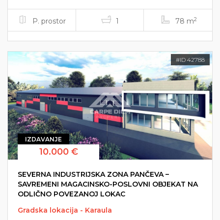
2
P. prostor
1
78 m
#ID 42788
IZDAVANJE
10.000 €
SEVERNA INDUSTRIJSKA ZONA PANČEVA –
SAVREMENI MAGACINSKO-POSLOVNI OBJEKAT NA
ODLIČNO POVEZANOJ LOKAC
Gradska lokacija - Karaula