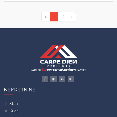
Previous
Next
«
1
2
»
NEKRETNINE
Stan
Kuća