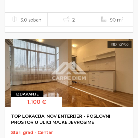
2
3.0 soban
2
90 m
#ID 42783
IZDAVANJE
1.100 €
TOP LOKACIJA, NOV ENTERIJER - POSLOVNI
PROSTOR U ULICI MAJKE JEVROSIME
Stari grad - Centar