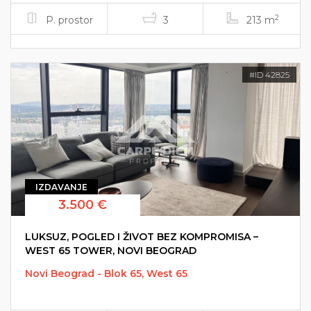
2
P. prostor
3
213 m
#ID 42825
IZDAVANJE
3.500 €
LUKSUZ, POGLED I ŽIVOT BEZ KOMPROMISA –
WEST 65 TOWER, NOVI BEOGRAD
Novi Beograd - Blok 65, West 65