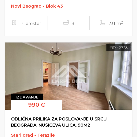
Novi Beograd - Blok 43
2
P. prostor
3
231 m
#ID 42728
IZDAVANJE
990 €
ODLIČNA PRILIKA ZA POSLOVANJE U SRCU
BEOGRADA, NUŠIĆEVA ULICA, 90M2
Stari grad - Terazije