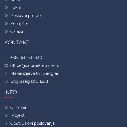
Lokal
Poslovni prostor
Zemljište
Garaža
KONTAKT
+381 63 230 330
office@cdpnekretnine.rs
Makenzijeva 67, Beograd
Broj u registru 1258
INFO
O nama
Projekti
Opšti uslovi poslovanja