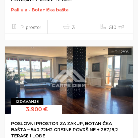
Palilula - Botanička bašta
2
P. prostor
3
510 m
#ID 42816
IZDAVANJE
3.900 €
POSLOVNI PROSTOR ZA ZAKUP, BOTANIČKA
BAŠTA – 540,72M2 GREJNE POVRŠINE + 267,19,2
TERASE I LOĐE