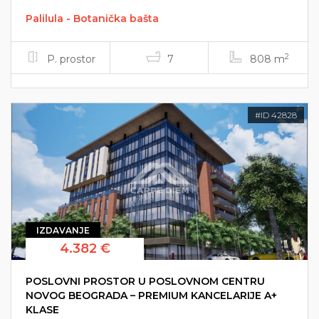
Palilula - Botanička bašta
2
P. prostor
7
808 m
#ID 42828
IZDAVANJE
4.382 €
POSLOVNI PROSTOR U POSLOVNOM CENTRU
NOVOG BEOGRADA – PREMIUM KANCELARIJE A+
KLASE