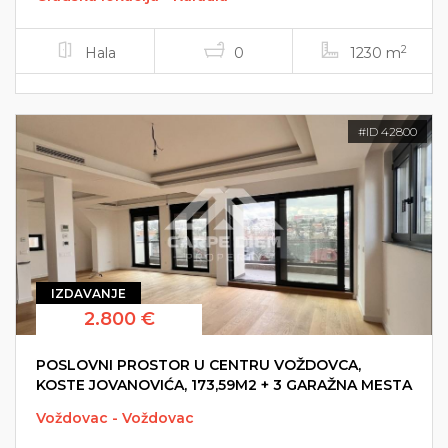
2
Hala
0
1230 m
#ID 42800
IZDAVANJE
2.800 €
POSLOVNI PROSTOR U CENTRU VOŽDOVCA,
KOSTE JOVANOVIĆA, 173,59M2 + 3 GARAŽNA MESTA
Voždovac - Voždovac