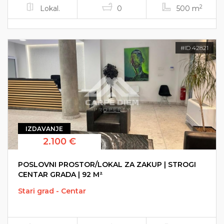
2
Lokal.
0
500 m
#ID 42821
IZDAVANJE
2.100 €
POSLOVNI PROSTOR/LOKAL ZA ZAKUP | STROGI
CENTAR GRADA | 92 M²
Stari grad - Centar