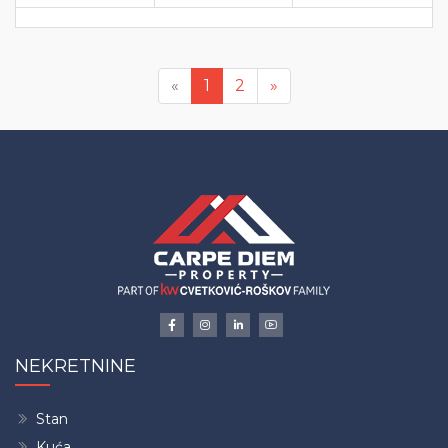
Previous
Next
«
1
2
»
NEKRETNINE
Stan
Kuća