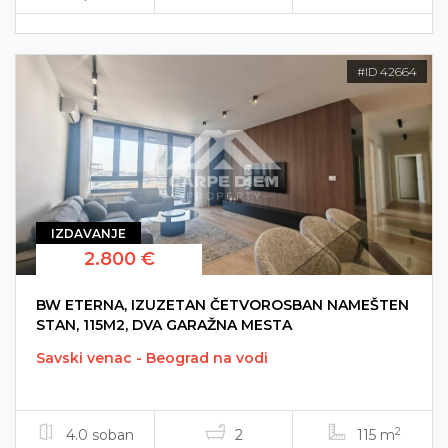
#ID 42664
IZDAVANJE
2.800 €
BW ETERNA, IZUZETAN ČETVOROSBAN NAMEŠTEN
STAN, 115M2, DVA GARAŽNA MESTA
Savski venac - Beograd na vodi
2
4.0 soban
2
115 m