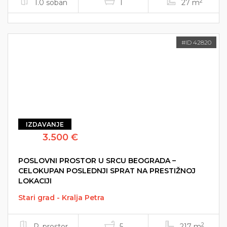
2
1.0 soban
1
27 m
#ID 42820
IZDAVANJE
3.500 €
POSLOVNI PROSTOR U SRCU BEOGRADA –
CELOKUPAN POSLEDNJI SPRAT NA PRESTIŽNOJ
LOKACIJI
Stari grad - Kralja Petra
2
P. prostor
5
217 m