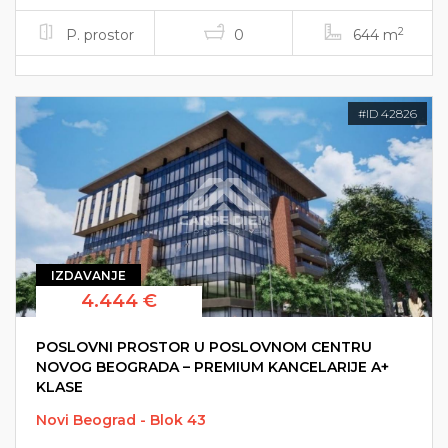
2
P. prostor
0
644 m
#ID 42826
IZDAVANJE
4.444 €
POSLOVNI PROSTOR U POSLOVNOM CENTRU
NOVOG BEOGRADA – PREMIUM KANCELARIJE A+
KLASE
Novi Beograd - Blok 43