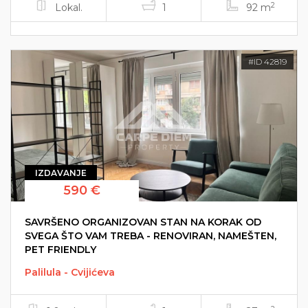
2
Lokal.
1
92 m
#ID 42819
IZDAVANJE
590 €
SAVRŠENO ORGANIZOVAN STAN NA KORAK OD
SVEGA ŠTO VAM TREBA - RENOVIRAN, NAMEŠTEN,
PET FRIENDLY
Palilula - Cvijićeva