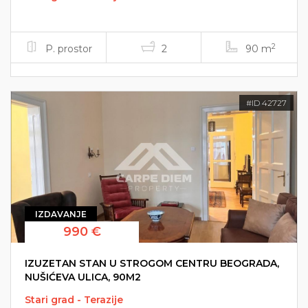
2
P. prostor
2
90 m
#ID 42727
IZDAVANJE
990 €
IZUZETAN STAN U STROGOM CENTRU BEOGRADA,
NUŠIĆEVA ULICA, 90M2
Stari grad - Terazije