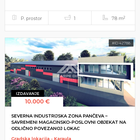
2
P. prostor
1
78 m
#ID 42788
IZDAVANJE
10.000 €
SEVERNA INDUSTRIJSKA ZONA PANČEVA –
SAVREMENI MAGACINSKO-POSLOVNI OBJEKAT NA
ODLIČNO POVEZANOJ LOKAC
Gradska lokacija - Karaula