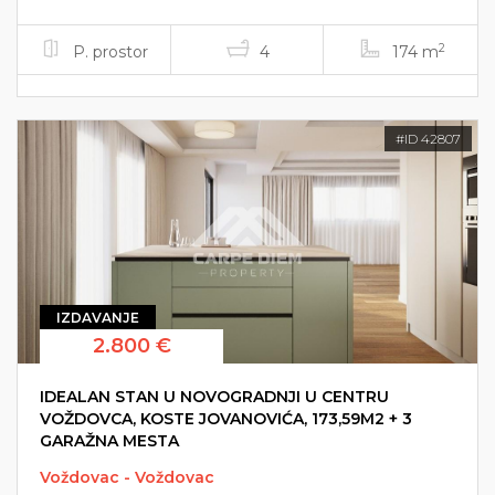
2
P. prostor
4
174 m
#ID 42807
IZDAVANJE
2.800 €
IDEALAN STAN U NOVOGRADNJI U CENTRU
VOŽDOVCA, KOSTE JOVANOVIĆA, 173,59M2 + 3
GARAŽNA MESTA
Voždovac - Voždovac